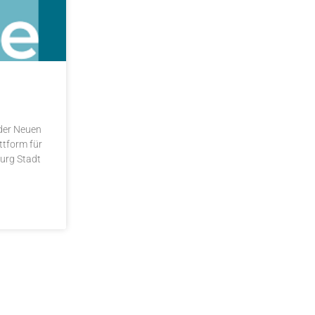
 der Neuen
ttform für
urg Stadt