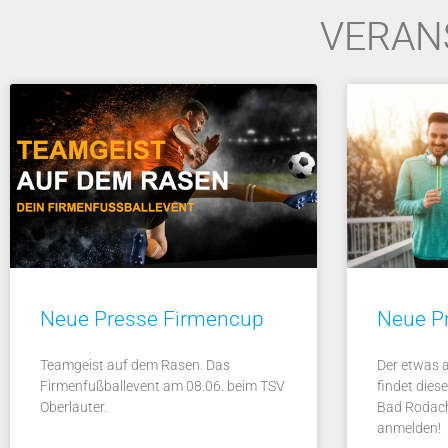
VERAN
Neue Presse Firmencup
Neue Pr
Teamgeist auf dem Rasen. Das
Der etwas 
Firmenfußballevent am 08.06. beim TSV
findet dies
Oberlauter.
Bad Rodach
anmelden!