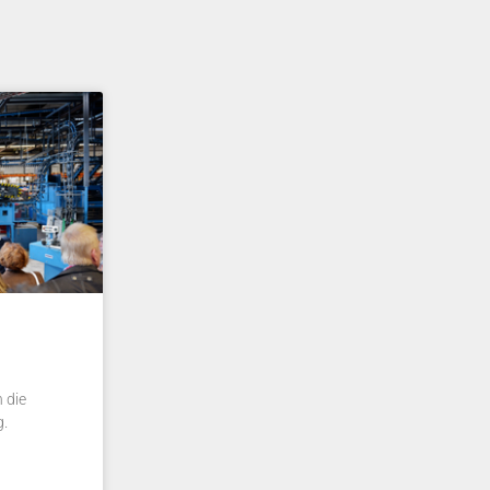
 die
g.