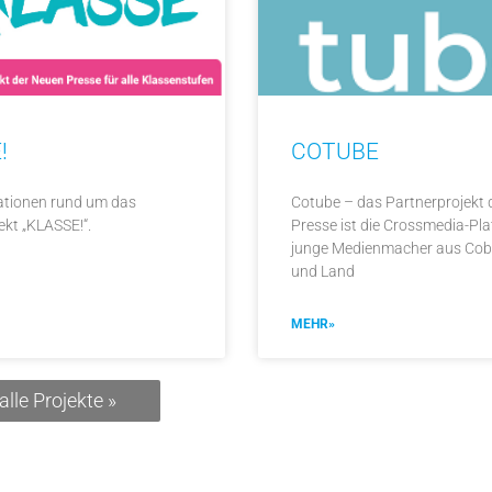
!
COTUBE
mationen rund um das
Cotube – das Partnerprojekt
kt „KLASSE!“.
Presse ist die Crossmedia-Pla
junge Medienmacher aus Cob
und Land
MEHR»
alle Projekte »