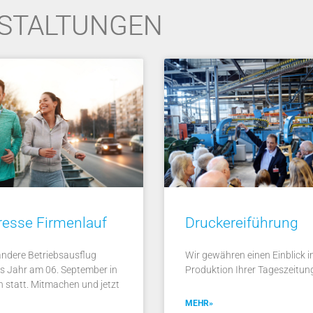
STALTUNGEN
esse Firmenlauf
Druckereiführung
andere Betriebsausflug
Wir gewähren einen Einblick in
es Jahr am 06. September in
Produktion Ihrer Tageszeitun
 statt. Mitmachen und jetzt
MEHR»