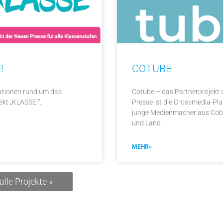
!
COTUBE
mationen rund um das
Cotube – das Partnerprojekt
kt „KLASSE!“.
Presse ist die Crossmedia-Pla
junge Medienmacher aus Cob
und Land
MEHR»
alle Projekte »