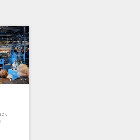
 die
g.