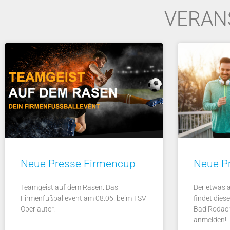
VERAN
Neue Presse Firmencup
Neue Pr
Teamgeist auf dem Rasen. Das
Der etwas 
Firmenfußballevent am 08.06. beim TSV
findet dies
Oberlauter.
Bad Rodach
anmelden!