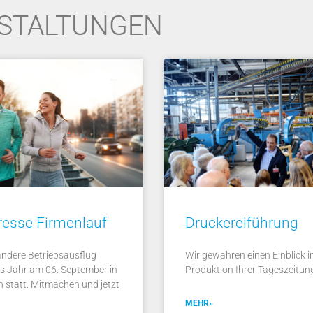
STALTUNGEN
esse Firmenlauf
Druckereiführung
andere Betriebsausflug
Wir gewähren einen Einblick in
es Jahr am 06. September in
Produktion Ihrer Tageszeitun
 statt. Mitmachen und jetzt
MEHR»