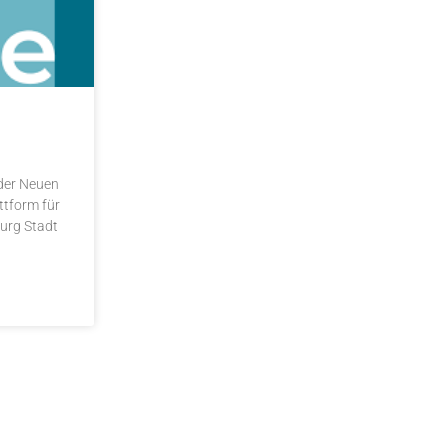
 der Neuen
ttform für
urg Stadt