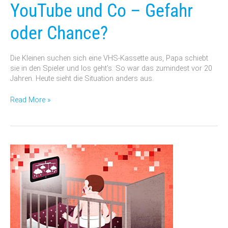
YouTube
YouTube und Co – Gefahr
und
Co
oder Chance?
–
Gefahr
oder
Die Kleinen suchen sich eine VHS-Kassette aus, Papa schiebt
Chance?
sie in den Spieler und los geht’s. So war das zumindest vor 20
Jahren. Heute sieht die Situation anders aus.
Read More »