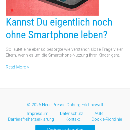
Kannst
Kannst Du eigentlich noch
Du
eigentlich
ohne Smartphone leben?
noch
ohne
Smartphone
So lautet eine ebenso besorgte wie verständnislose Frage vieler
leben?
Eltern, wenn es um die Smartphone-Nutzung ihrer Kinder geht.
Read More »
© 2026 Neue Presse Coburg Erlebniswelt
Impressum
Datenschutz
AGB
Barrierefreiheitserklärung
Kontakt
Cookie-Richtlinie